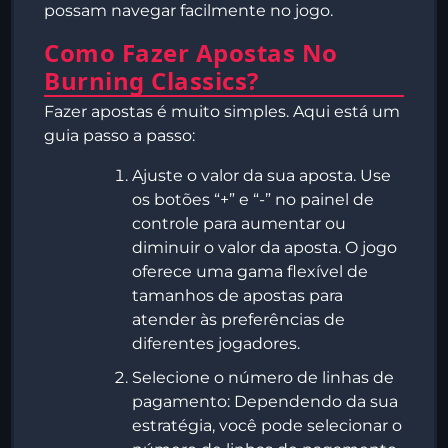
possam navegar facilmente no jogo.
Como Fazer Apostas No
Burning Classics?
Fazer apostas é muito simples. Aqui está um
guia passo a passo:
Ajuste o valor da sua aposta. Use
os botões “+” e “-” no painel de
controle para aumentar ou
diminuir o valor da aposta. O jogo
oferece uma gama flexível de
tamanhos de apostas para
atender às preferências de
diferentes jogadores.
Selecione o número de linhas de
pagamento: Dependendo da sua
estratégia, você pode selecionar o