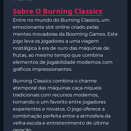
Sobre O Burning Classics
Entre no mundo do Burning Classics, um
emocionante slot online criado pelas
mentes inovadoras da Booming Games. Este
jogo leva os jogadores a uma viagem
nostálgica à era de ouro das máquinas de
frutas, ao mesmo tempo que combina
elementos de jogabilidade modernos com
gráficos impressionantes.
Burning Classics combina o charme
atemporal das máquinas caça-níqueis
tradicionais com recursos modernos,
tornando-o um favorito entre jogadores
experientes e novatos. O jogo oferece a
combinação perfeita entre a atmosfera da
velha escola e entretenimento de última
geração.