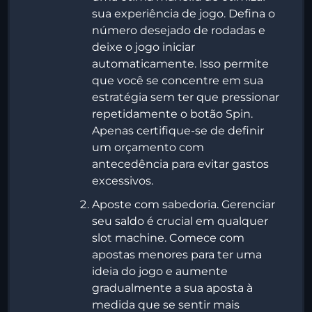
sua experiência de jogo. Defina o
número desejado de rodadas e
deixe o jogo iniciar
automaticamente. Isso permite
que você se concentre em sua
estratégia sem ter que pressionar
repetidamente o botão Spin.
Apenas certifique-se de definir
um orçamento com
antecedência para evitar gastos
excessivos.
Aposte com sabedoria. Gerenciar
seu saldo é crucial em qualquer
slot machine. Comece com
apostas menores para ter uma
ideia do jogo e aumente
gradualmente a sua aposta à
medida que se sentir mais