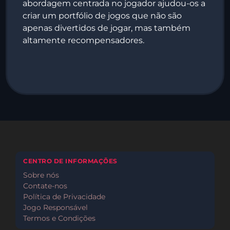
abordagem centrada no jogador ajudou-os a
criar um portfólio de jogos que não são
apenas divertidos de jogar, mas também
altamente recompensadores.
CENTRO DE INFORMAÇÕES
Sobre nós
Contate-nos
Política de Privacidade
Jogo Responsável
Termos e Condições