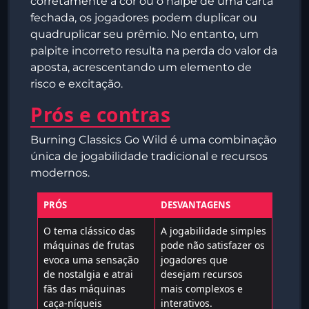
corretamente a cor ou o naipe de uma carta
fechada, os jogadores podem duplicar ou
quadruplicar seu prêmio. No entanto, um
palpite incorreto resulta na perda do valor da
aposta, acrescentando um elemento de
risco e excitação.
Prós e contras
Burning Classics Go Wild é uma combinação
única de jogabilidade tradicional e recursos
modernos.
PRÓS
DESVANTAGENS
O tema clássico das
A jogabilidade simples
máquinas de frutas
pode não satisfazer os
evoca uma sensação
jogadores que
de nostalgia e atrai
desejam recursos
fãs das máquinas
mais complexos e
caça-níqueis
interativos.