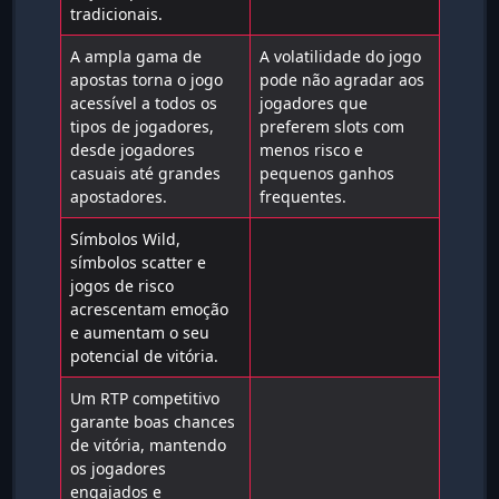
tradicionais.
A ampla gama de
A volatilidade do jogo
apostas torna o jogo
pode não agradar aos
acessível a todos os
jogadores que
tipos de jogadores,
preferem slots com
desde jogadores
menos risco e
casuais até grandes
pequenos ganhos
apostadores.
frequentes.
Símbolos Wild,
símbolos scatter e
jogos de risco
acrescentam emoção
e aumentam o seu
potencial de vitória.
Um RTP competitivo
garante boas chances
de vitória, mantendo
os jogadores
engajados e