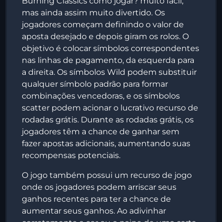
Burning Classics como jogar? muito fácil,
mas ainda assim muito divertido. Os
jogadores começam definindo o valor de
aposta desejado e depois giram os rolos. O
objetivo é colocar símbolos correspondentes
nas linhas de pagamento, da esquerda para
a direita. Os símbolos Wild podem substituir
qualquer símbolo padrão para formar
combinações vencedoras, e os símbolos
scatter podem acionar o lucrativo recurso de
rodadas grátis. Durante as rodadas grátis, os
jogadores têm a chance de ganhar sem
fazer apostas adicionais, aumentando suas
recompensas potenciais.
O jogo também possui um recurso de jogo
onde os jogadores podem arriscar seus
ganhos recentes para ter a chance de
aumentar seus ganhos. Ao adivinhar